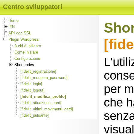
Centro sviluppatori
Home
Shor
IFN
API con SSL
[fid
Plugin Wordpress
A chi è indicato
Come iniziare
L'uti
Configurazione
Shortcodes
conse
[fidelit_registrazione]
[fidelit_recupero_password]
[fidelit_login]
per mo
[fidelit_logout]
[fidelit_modifica_profilo]
che ha
[fidelit_situazione_card]
[fidelit_ultimi_movimenti_card]
senza 
[fidelit_pulsante]
visual