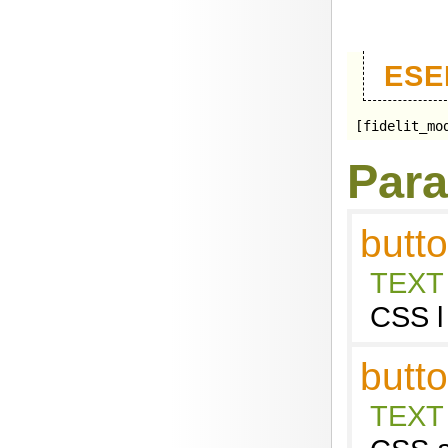
ESE
[fidelit_mo
Para
butt
TEXT
CSS l 
butt
TEXT