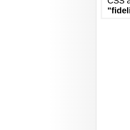
CSS al
"fidel