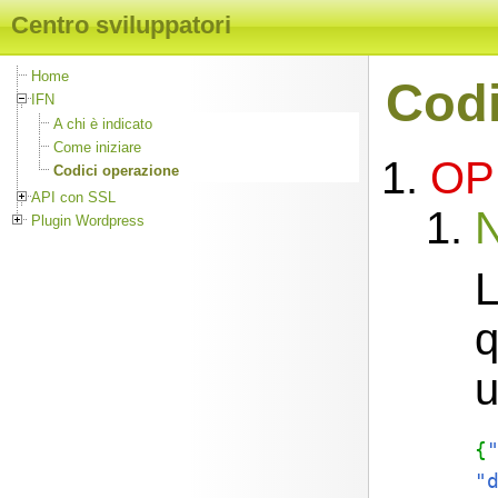
Centro sviluppatori
Home
Codi
IFN
A chi è indicato
Come iniziare
OP
Codici operazione
API con SSL
Plugin Wordpress
L
q
u
{
"