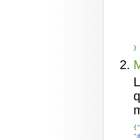
}
L
q
m
{
"