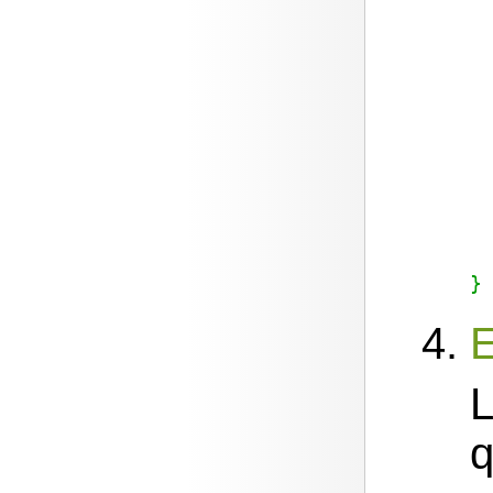
}
L
q