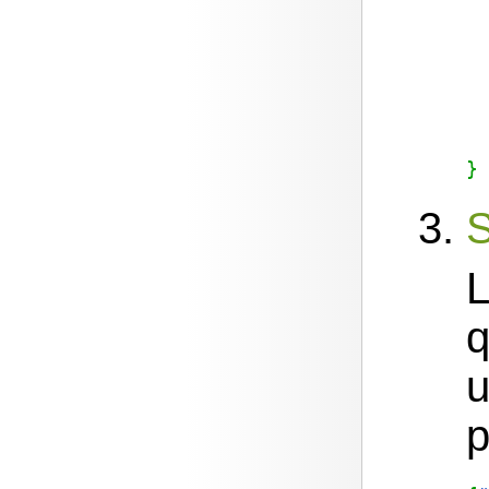
}
L
q
u
p