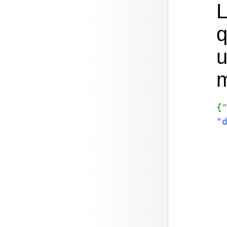
L
q
u
{
"