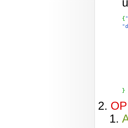
u
{
"
}
OP