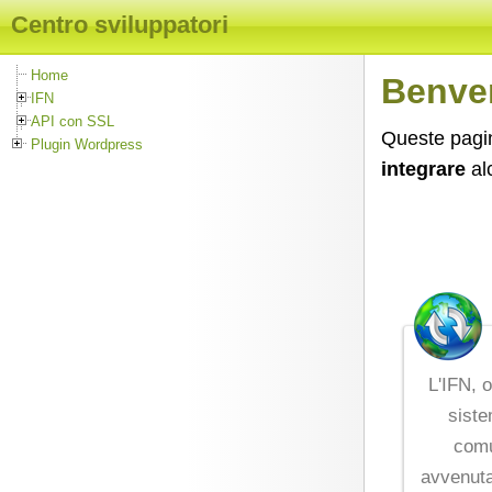
Centro sviluppatori
Home
Benven
IFN
API con SSL
Queste pagin
Plugin Wordpress
integrare
al
L'IFN, o
siste
comu
avvenuta