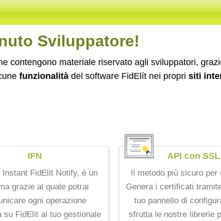
uto Sviluppatore!
e contengono materiale riservato agli sviluppatori, graz
cune
funzionalità
del software FidElít nei propri
siti int
IFN
API con SSL
 Instant FidElit Notify, è un
Il metodo più sicuro per 
ma grazie al quale potrai
Genera i certificati tramite
nicare ogni operazione
tuo pannello di configur
 su FidElit al tuo gestionale
sfrutta le nostre librerie 